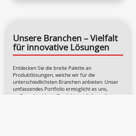
Unsere Branchen
– Vielfalt
für innovative Lösungen
Entdecken Sie die breite Palette an
Produktlösungen, welche wir für die
unterschiedlichsten Branchen anbieten. Unser
umfassendes Portfolio ermöglicht es uns,
maßgeschneiderte Produkte zu liefern, die
perfekt auf Ihre spezifischen Anforderungen
abgestimmt sind.
Vertrauen Sie auf unsere Vielseitigkeit und
Expertise, um die idealen Produkte für Ihre
Anwendungen zu finden!