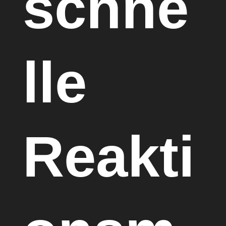
schne
lle
Reakti