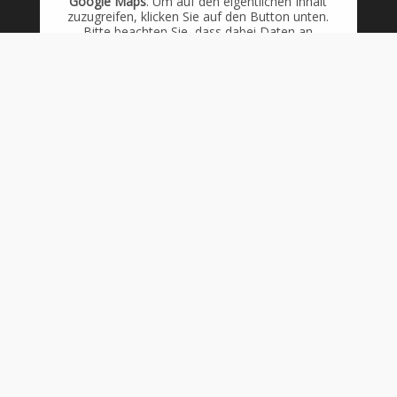
Google Maps
. Um auf den eigentlichen Inhalt
zuzugreifen, klicken Sie auf den Button unten.
Bitte beachten Sie, dass dabei Daten an
Drittanbieter weitergegeben werden.
Inhalt entsperren
GESCHÄFTSLEITUNG
VERTRIEB