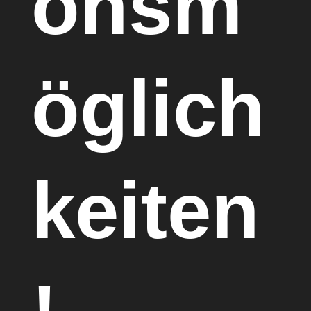
onsm
öglich
keiten